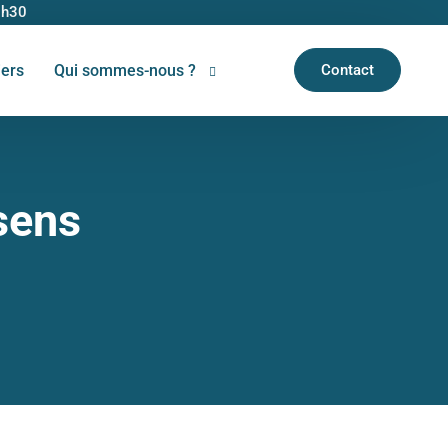
6h30
iers
Qui sommes-nous ?
Contact
Découvrir Kypseli
Devenir bénévole
sens