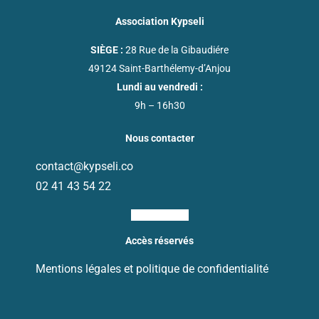
Association Kypseli
SIÈGE :
28 Rue de la Gibaudiére
49124 Saint-Barthélemy-d’Anjou
Lundi au vendredi :
9h – 16h30
Nous contacter
contact@kypseli.co
02 41 43 54 22
02 41 43 54 22
Du lundi au vendredi : 9h - 16h30
Ri-linkedin-fill
Contact
Accès réservés
Accès réservés
Mentions légales et politique de confidentialité
CVS
Adhérents
Administrateurs