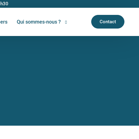
6h30
iers
Qui sommes-nous ?
Contact
Découvrir Kypseli
Devenir bénévole